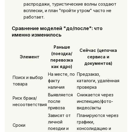
распродажи, туристические волны создают
всплески, и план "пройти утром" часто не
работает.
Сравнение моделей "до/после": что
именно изменилось
Раньше
Сейчас (цепочка
(поездка/
Элемент
сервиса и
перевозка
документов)
как ядро)
На месте, по
Предзаказ,
Поиск и выбор
факту
каталоги, удалённая
товара
наличия
проверка
Выявляется
Снижается через
Риск брака/
после
инспекцию/фото-
несоответствия
привоза
видео/акты
Зависят от
Планируются через
личной
графики,
Сроки
поездки и
консолидацию и