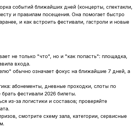
борка событий ближайших дней (концерты, спектакли,
месту и правилам посещения. Она помогает быстро
аранее, и как встроить фестивали, гастроли и новые
ает не только "что", но и "как попасть": площадка,
авила входа.
делю
" обычно означает фокус на ближайшие 7 дней, а
гика: абонементы, дневные проходки, слоты по
е брать
фестивали 2026 билеты
.
ся из-за логистики и составов; проверяйте
ата.
ризов, смотрите схему зала, категории, сервисные
м.