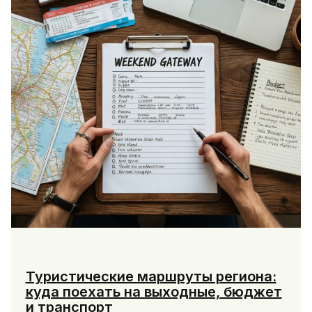
и
вакансии
в
районах
Туристические маршруты региона:
куда поехать на выходные, бюджет
и транспорт