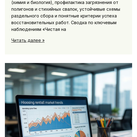
(химия и биология), профилактика загрязнения от
полигонов и стихийных свалок, устойчивые схемы
раздельного сбора и понятные критерии успеха
восстановительных работ. Сводка по ключевым
наблюдениям «Чистая на
Экология
Читать далее »
Амура
и
Зеи:
качество
воды,
мусорные
полигоны
и
восстановление
лесов