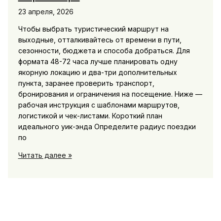
23 апреля, 2026
Чтобы выбрать туристический маршрут на
выходные, отталкивайтесь от времени в пути,
сезонности, бюджета и способа добраться. Для
формата 48-72 часа лучше планировать одну
якорную локацию и два-три дополнительных
пункта, заранее проверить транспорт,
бронирования и ограничения на посещение. Ниже —
рабочая инструкция с шаблонами маршрутов,
логистикой и чек-листами. Короткий план
идеального уик-энда Определите радиус поездки
по
Туристические
Читать далее »
маршруты
региона:
куда
поехать
на
выходные,