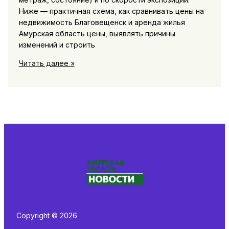
Ниже — практичная схема, как сравнивать цены на
недвижимость Благовещенск и аренда жилья
Амурская область цены, выявлять причины
изменений и строить
Цены
Читать далее »
на
жильё
и
аренду
в
Благовещенске
и
области:
динамика,
причины
и
прогнозы
Copyright © 2026