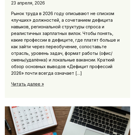
23 апреля, 2026
Рынок труда в 2026 году описывают не списком
«лучших» должностей, а сочетанием дефицита
навыков, региональной структуры спроса и
реалистичных зарплатных вилок. Чтобы понять,
какие профессии в дефиците, где платят больше и
как зайти через переобучение, сопоставьте
отрасль, уровень задач, формат работы (офис/
смены/удалёнка) и локальные вакансии. Краткий
обзор основных выводов «Дефицит профессий
2026» почти всегда означает […]
Рынок
Читать далее »
труда:
какие
профессии
в
дефиците,
зарплаты,
переобучение