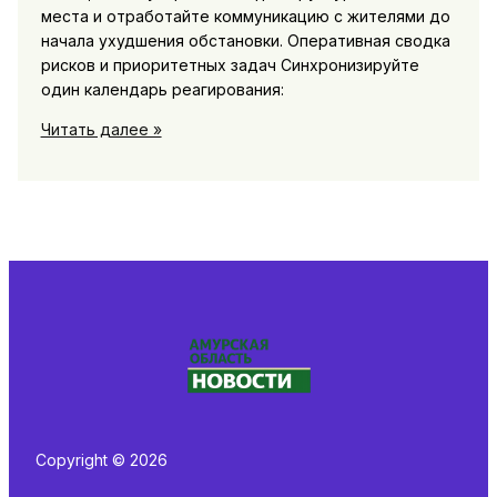
места и отработайте коммуникацию с жителями до
начала ухудшения обстановки. Оперативная сводка
рисков и приоритетных задач Синхронизируйте
один календарь реагирования:
Паводки
Читать далее »
и
пожароопасный
сезон:
карты
рисков,
готовность
служб
и
советы
жителям
Copyright © 2026