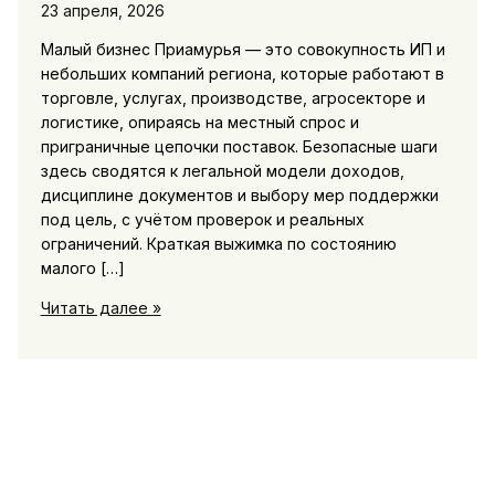
23 апреля, 2026
Малый бизнес Приамурья — это совокупность ИП и
небольших компаний региона, которые работают в
торговле, услугах, производстве, агросекторе и
логистике, опираясь на местный спрос и
приграничные цепочки поставок. Безопасные шаги
здесь сводятся к легальной модели доходов,
дисциплине документов и выбору мер поддержки
под цель, с учётом проверок и реальных
ограничений. Краткая выжимка по состоянию
малого […]
Малый
Читать далее »
бизнес
Приамурья:
истории
предпринимателей,
поддержка,
проверки
и