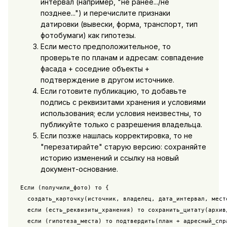
интервал (например, "не ранее.../не
позднее...") и перечислите признаки
датировки (вывески, форма, транспорт, тип
фотобумаги) как гипотезы.
Если место предположительное, то
проверьте по планам и адресам: совпадение
фасада + соседние объекты +
подтверждение в другом источнике.
Если готовите публикацию, то добавьте
подпись с реквизитами хранения и условиями
использования; если условия неизвестны, то
публикуйте только с разрешения владельца.
Если позже нашлась корректировка, то не
"перезатирайте" старую версию: сохраняйте
историю изменений и ссылку на новый
документ-основание.
Если (получили_фото) то {

  создать_карточку(источник, владелец, дата_интервал, место
  если (есть_реквизиты_хранения) то сохранить_цитату(архив
  если (гипотеза_места) то подтвердить(план + адресный_спр