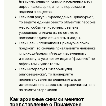
(метрики, ревизии, списки населённых мест,
адрес-календари), а не на пересказы и
подписи в соцсетях.
Если ваш фокус - "краеведение Приамурье",
то ведите единый реестр объектов: персона,
место, событие, источник, степень
уверенности; иначе вы не сможете
воспроизводимо объяснять выводы.
Если цель - "генеалогия Приамурье поиск
предков", то сначала привязывайте человека
к приходу/волости/уезду и временному
интервалу, а уже потом ищите "фамилию" по
алфавитам и указателям.
Если интересует "история улиц
Благовещенска", то проверяйте
переименования по решениям думы/
исполкома и по адресным справочникам, а не
по памяти старожилов.
Как архивные снимки меняют
представление о Приамурье